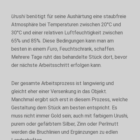
Statistik
Mit diesen
Cookies wird
Urushi
benötigt für seine Aushärtung eine staubfreie
erfasst, wie
Atmosphäre bei Temperaturen zwischen 20°C und
die Website
30°C und einer relativen Luftfeuchtigkeit zwischen
genutzt wird.
Die
65% und 85%. Diese Bedingungen kann man am
Informationen
besten in einem
Furo
, Feuchtschrank, schaffen.
helfen dabei
Mehrere Tage ruht das behandelte Stück dort, bevor
Funktionalität
und Struktur
der nächste Arbeitsschritt erfolgen kann.
der Website
zu
verbessern.
Der gesamte Arbeitsprozess ist langwierig und
gleicht eher einer Versenkung in das Objekt.
Manchmal ergibt sich erst in diesem Prozess, welche
Nutzungserlebnis
Gestaltung dem Stück am besten entspricht. Es
Diese Cookies
sollen Ihnen ein
muss nicht immer Gold sein; auch mit farbigem Urushi,
optimales
purem oder gefärbtem Silber, Zinn oder Perlmutt
Nutzungserlebnis
ermöglichen.
werden die Bruchlinien und Ergänzungen zu edlen
Sollten Sie ihnen