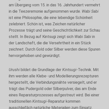
am Übergang vom 15. in das 16. Jahrhundert vermehrt
in die Teezeremonie aufgenommen wurde.
Wabi Sabi
ist eine Philosophie, die eine lebendige Schönheit
zelebriert. Schön ist, was Zeichen natürlicher
Prozesse trägt und seine Geschichtlichkeit zur Schau
stellt. In Bezug auf Kintsugi zeigt sich
Wabi Sabi
in
der Landschaft, die die Versehrtheit in ein Stück
zeichnet. Durch Gold oder Silber werden diese Spuren
Notwendige
hervorgehoben und gewürdigt.
Cookies
Notwendige
Cookies sind
Urushi
bildet die Grundlage der
Kintsugi
-Technik. Mit
nicht
ihm werden alle Klebe- und Modellierungsrezepturen
wählbar. Sie
sind für die
hergestellt, die Verbindungsnähte versiegelt, und er
Funktion der
trägt das Pudergold oder Silberpulver, das am Ende
Website
eines Reparaturprozesses aufgestreut wird. Bei einer
unerlässlich.
traditionellen
Kintsugi
-Reparatur kommen
ausschließlich natürliche Materialien zum Einsatz.