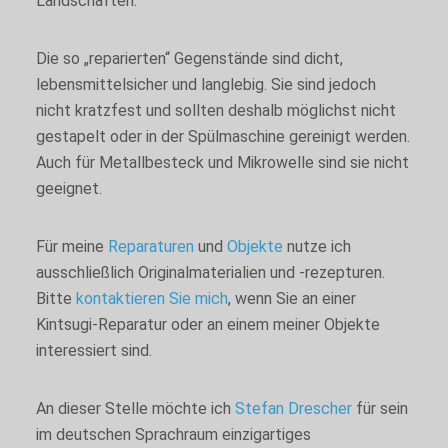
Landschaften.
nicht zustimmen,
könnten einige
Funktionen der
Die so „reparierten“ Gegenstände sind dicht,
Website
lebensmittelsicher und langlebig. Sie sind jedoch
eingeschränkt sein.
nicht kratzfest und sollten deshalb möglichst nicht
gestapelt oder in der Spülmaschine gereinigt werden.
Marketing
Auch für Metallbesteck und Mikrowelle sind sie nicht
Marketing-
geeignet.
Cookies werden
auf dieser
Website nicht
Für meine
Reparaturen
und
Objekte
nutze ich
ausgewertet und
haben keine
ausschließlich Originalmaterialien und -rezepturen.
Auswirkungen
Bitte
kontaktieren Sie mich
, wenn Sie an einer
auf Ihr
Kintsugi-Reparatur oder an einem meiner Objekte
Nutzungserlebnis.
interessiert sind.
An dieser Stelle möchte ich
Stefan Drescher
für sein
im deutschen Sprachraum einzigartiges