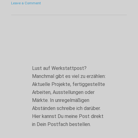
Statistik
Leave a Comment
Mit diesen
Cookies wird
erfasst, wie
die Website
genutzt wird.
Die
Informationen
helfen dabei
Funktionalität
und Struktur
der Website
Lust auf Werkstattpost?
zu
Manchmal gibt es viel zu erzählen:
verbessern.
Aktuelle Projekte, fertiggestellte
Arbeiten, Ausstellungen oder
Nutzungserlebnis
Märkte. In unregelmäßigen
Diese Cookies
Abständen schreibe ich darüber.
sollen Ihnen ein
Hier kannst Du meine Post direkt
optimales
Nutzungserlebnis
in Dein Postfach bestellen.
ermöglichen.
Sollten Sie ihnen