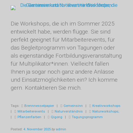
Die Workshops, die ich im Sommer 2025
entwickelt habe, werden flügge. Sie sind
perfekt geeignet für Mitarbeiterevents, für
das Begleitprogramm von Tagungen oder
als eigenständige Fortbildungsveranstaltung
für Multiplikator*innen. Vielleicht fallen
Notwendige
Cookies
Ihnen ja sogar noch ganz andere Anlässe
Notwendige
und Einsatzmöglichkeiten ein? Ich komme
Cookies sind
gern. Kontaktieren Sie mich.
nicht
wählbar. Sie
sind für die
Funktion der
Tags:
Brennnesselpapier
|
Gemeinsinn
|
Kreativworkshops
Website
|
Mitarbeiterevents
|
Naturverständnis
|
Naturworkshops;
unerlässlich.
|
Pflanzenfarben
|
Qigong
|
Tagungsprogramm
Posted:
4. November 2025
by
admin