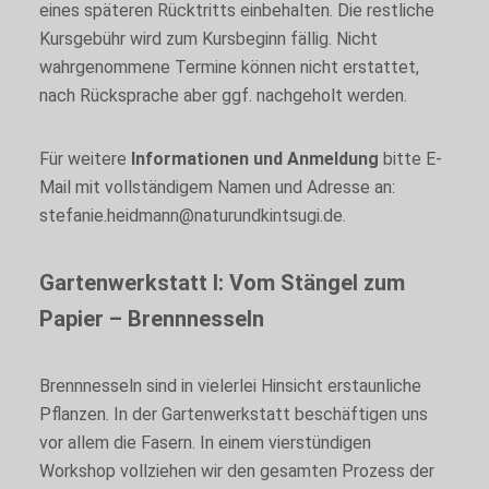
eines späteren Rücktritts einbehalten. Die restliche
Statistik
Mit diesen
Kursgebühr wird zum Kursbeginn fällig. Nicht
Cookies wird
wahrgenommene Termine können nicht erstattet,
erfasst, wie
nach Rücksprache aber ggf. nachgeholt werden.
die Website
genutzt wird.
Die
Informationen
Für weitere
Informationen und Anmeldung
bitte E-
helfen dabei
Mail mit vollständigem Namen und Adresse an:
Funktionalität
stefanie.heidmann@naturundkintsugi.de.
und Struktur
der Website
zu
Gartenwerkstatt I: Vom Stängel zum
verbessern.
Papier – Brennnesseln
Nutzungserlebnis
Diese Cookies
Brennnesseln sind in vielerlei Hinsicht erstaunliche
sollen Ihnen ein
Pflanzen. In der Gartenwerkstatt beschäftigen uns
optimales
Nutzungserlebnis
vor allem die Fasern. In einem vierstündigen
ermöglichen.
Workshop vollziehen wir den gesamten Prozess der
Sollten Sie ihnen