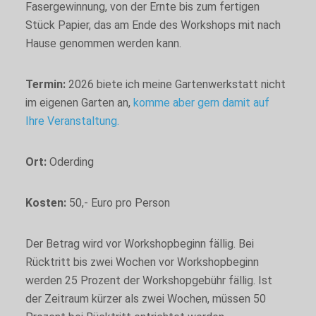
Fasergewinnung, von der Ernte bis zum fertigen
nicht zustimmen,
könnten einige
Stück Papier, das am Ende des Workshops mit nach
Funktionen der
Hause genommen werden kann.
Website
eingeschränkt sein.
Termin:
2026 biete ich meine Gartenwerkstatt nicht
im eigenen Garten an,
komme aber gern damit auf
Marketing
Ihre Veranstaltung.
Marketing-
Cookies werden
auf dieser
Ort:
Oderding
Website nicht
ausgewertet und
haben keine
Kosten:
50,- Euro pro Person
Auswirkungen
auf Ihr
Nutzungserlebnis.
Der Betrag wird vor Workshopbeginn fällig. Bei
Rücktritt bis zwei Wochen vor Workshopbeginn
werden 25 Prozent der Workshopgebühr fällig. Ist
der Zeitraum kürzer als zwei Wochen, müssen 50