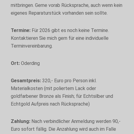
mitbringen. Gerne vorab Rücksprache, auch wenn kein
eigenes Reparaturstück vorhanden sein sollte.
Termine:
Für 2026 gibt es noch keine Termine.
Kontaktieren Sie mich gern für eine individuelle
Terminvereinbarung.
Ort:
Oderding
Notwendige
Cookies
Notwendige
Gesamtpreis:
320,- Euro pro Person inkl.
Cookies sind
Materialkosten (mit poliertem Lack oder
nicht
wählbar. Sie
goldfarbener Bronze als Finish; für Echtsilber und
sind für die
Echtgold Aufpreis nach Rücksprache)
Funktion der
Website
unerlässlich.
Zahlung:
Nach verbindlicher Anmeldung werden 90,-
Euro sofort fällig. Die Anzahlung wird auch im Falle