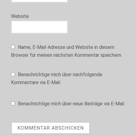
nicht zustimmen,
könnten einige
Funktionen der
Website
Website
eingeschränkt sein.
Marketing
Name, E-Mail-Adresse und Website in diesem
Marketing-
Browser für meinen nächsten Kommentar speichern.
Cookies werden
auf dieser
Website nicht
Benachrichtige mich über nachfolgende
ausgewertet und
haben keine
Kommentare via E-Mail.
Auswirkungen
auf Ihr
Nutzungserlebnis.
Benachrichtige mich über neue Beiträge via E-Mail.