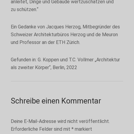
anleitet, Dinge und Gebäude wertzuschätzen und
zu schützen.“
Ein Gedanke von Jacques Herzog, Mitbegründer des
Schweizer Architekturbüros Herzog und de Meuron
und Professor an der ETH Zürich.
Gefunden in: G. Koppen und T.C. Vollmer „Architektur
Notwendige
als zweiter Körper“, Berlin, 2022
Cookies
Notwendige
Cookies sind
nicht
wählbar. Sie
Schreibe einen Kommentar
sind für die
Funktion der
Website
unerlässlich.
Deine E-Mail-Adresse wird nicht veröffentlicht.
Erforderliche Felder sind mit
*
markiert