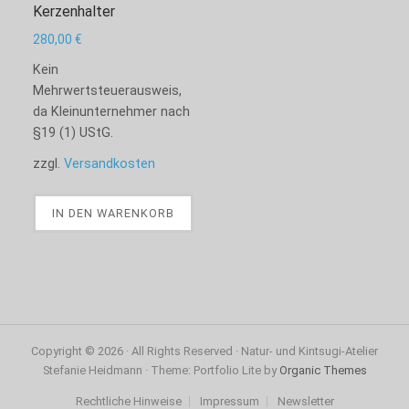
Kerzenhalter
280,00
€
Kein
Mehrwertsteuerausweis,
da Kleinunternehmer nach
§19 (1) UStG.
zzgl.
Versandkosten
Notwendige
IN DEN WARENKORB
Cookies
Notwendige
Cookies sind
nicht
wählbar. Sie
sind für die
Funktion der
Website
Copyright © 2026 · All Rights Reserved · Natur- und Kintsugi-Atelier
unerlässlich.
Stefanie Heidmann · Theme: Portfolio Lite by
Organic Themes
Rechtliche Hinweise
Impressum
Newsletter